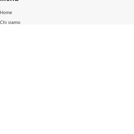
Home
Chi siamo
Shop
I nostri marchi
Blog
Contatti e posizione
Shop
Privacy Policy
Cookie Policy
Condizioni di Vendita
Pagamenti e spedizioni