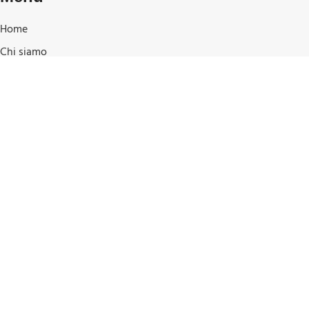
Home
Chi siamo
Shop
I nostri marchi
Blog
Contatti e posizione
Shop
Privacy Policy
Cookie Policy
Condizioni di Vendita
Pagamenti e spedizioni