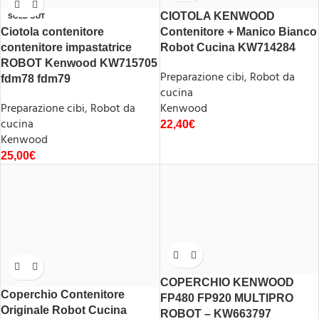
CIOTOLA KENWOOD
SOLD OUT
Ciotola contenitore
Contenitore + Manico Bianco
contenitore impastatrice
Robot Cucina KW714284
ROBOT Kenwood KW715705
Preparazione cibi
,
Robot da
fdm78 fdm79
cucina
Preparazione cibi
,
Robot da
Kenwood
cucina
22,40
€
Kenwood
25,00
€
COPERCHIO KENWOOD
Coperchio Contenitore
FP480 FP920 MULTIPRO
Originale Robot Cucina
ROBOT – KW663797