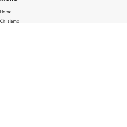
Home
Chi siamo
Shop
I nostri marchi
Blog
Contatti e posizione
Shop
Privacy Policy
Cookie Policy
Condizioni di Vendita
Pagamenti e spedizioni