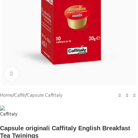
Clicca per ingrandire
Home
/
Caffè
/
Capsule Caffitaly
Capsule originali Caffitaly English Breakfast
Tea Twinings