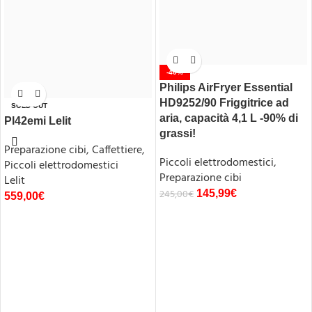
-40%
Philips AirFryer Essential
HD9252/90 Friggitrice ad
SOLD OUT
aria, capacità 4,1 L -90% di
Pl42emi Lelit
grassi!
Preparazione cibi
,
Caffettiere
,
Piccoli elettrodomestici
,
Piccoli elettrodomestici
Preparazione cibi
Lelit
245,00
€
145,99
€
559,00
€