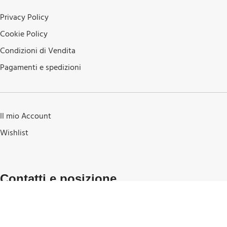
Privacy Policy
Cookie Policy
Condizioni di Vendita
Pagamenti e spedizioni
Il mio Account
Wishlist
Contatti e posizione
Via Carratica 23 51100 (PT) Pistoia Italia
(+39) 0573-25313