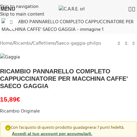
Skip to navigation
MENU
Skip to main content
Clicca per ingrandire
Home
/
Ricambi
/
Caffettiere
/
Saeco-gaggia-philips
RICAMBIO PANNARELLO COMPLETO
CAPPUCCINATORE PER MACCHINA CAFFE’
SAECO GAGGIA
15,89
€
Ricambio Originale
Con l'acquisto di questo prodotto guadagnerai 7 punti fedeltà.
Accedi al tuo account per accumularli.