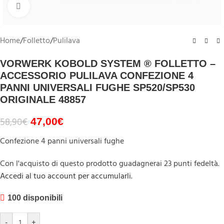
Clicca per ingrandire
Home
/
Folletto
/
Pulilava
VORWERK KOBOLD SYSTEM ® FOLLETTO –
ACCESSORIO PULILAVA CONFEZIONE 4
PANNI UNIVERSALI FUGHE SP520/SP530
ORIGINALE 48857
58,90
€
47,00
€
Confezione 4 panni universali fughe
Con l'acquisto di questo prodotto guadagnerai 23 punti fedeltà.
Accedi al tuo account per accumularli.
100 disponibili
-
+